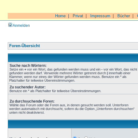
Home
|
Privat
|
Impressum
|
Bücher
|
Anmelden
Foren-Übersicht
Suche nach Wörtern:
Setze ein
+
vor ein Wort, das gefunden werden muss und ein
-
vor ein Wort, das nicht
gefunden werden darf. Verwende mehrere Wörter getrennt durch
|
innerhalb einer
Klammer, wenn nur eines der Wörter gefunden werden muss. Benutze ein * als
Platzhalter für teilweise Übereinstimmungen.
Zu suchender Autor:
Benutze ein * als Platzhalter für teilweise Übereinstimmungen.
Zu durchsuchende Foren:
Wähle das Forum oder die Foren aus, in denen gesucht werden soll. Unterforen
werden automatisch mit durchsucht, sofern du die Option „Unterforen durchsuchen“
unten nicht deaktivierst.