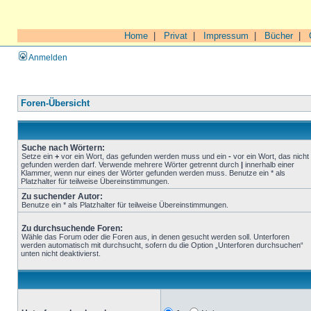
Home
|
Privat
|
Impressum
|
Bücher
|
Anmelden
Foren-Übersicht
Suche nach Wörtern:
Setze ein
+
vor ein Wort, das gefunden werden muss und ein
-
vor ein Wort, das nicht
gefunden werden darf. Verwende mehrere Wörter getrennt durch
|
innerhalb einer
Klammer, wenn nur eines der Wörter gefunden werden muss. Benutze ein * als
Platzhalter für teilweise Übereinstimmungen.
Zu suchender Autor:
Benutze ein * als Platzhalter für teilweise Übereinstimmungen.
Zu durchsuchende Foren:
Wähle das Forum oder die Foren aus, in denen gesucht werden soll. Unterforen
werden automatisch mit durchsucht, sofern du die Option „Unterforen durchsuchen“
unten nicht deaktivierst.