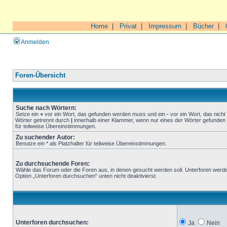
Home
|
Privat
|
Impressum
|
Bücher
|
Anmelden
Foren-Übersicht
Suche nach Wörtern:
Setze ein
+
vor ein Wort, das gefunden werden muss und ein
-
vor ein Wort, das nich
Wörter getrennt durch
|
innerhalb einer Klammer, wenn nur eines der Wörter gefunden 
für teilweise Übereinstimmungen.
Zu suchender Autor:
Benutze ein * als Platzhalter für teilweise Übereinstimmungen.
Zu durchsuchende Foren:
Wähle das Forum oder die Foren aus, in denen gesucht werden soll. Unterforen werde
Option „Unterforen durchsuchen“ unten nicht deaktivierst.
Unterforen durchsuchen:
Ja
Nein