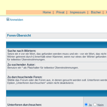
Home
|
Privat
|
Impressum
|
Bücher
|
Anmelden
Foren-Übersicht
Suche nach Wörtern:
Setze ein
+
vor ein Wort, das gefunden werden muss und ein
-
vor ein Wort, das nich
Wörter getrennt durch
|
innerhalb einer Klammer, wenn nur eines der Wörter gefunden 
für teilweise Übereinstimmungen.
Zu suchender Autor:
Benutze ein * als Platzhalter für teilweise Übereinstimmungen.
Zu durchsuchende Foren:
Wähle das Forum oder die Foren aus, in denen gesucht werden soll. Unterforen werde
Option „Unterforen durchsuchen“ unten nicht deaktivierst.
Unterforen durchsuchen:
Ja
Nein