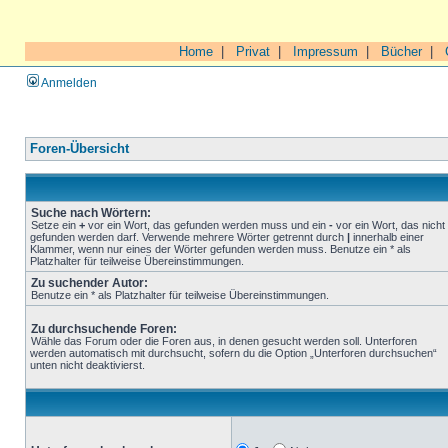
Home
|
Privat
|
Impressum
|
Bücher
|
Anmelden
Foren-Übersicht
Suche nach Wörtern:
Setze ein
+
vor ein Wort, das gefunden werden muss und ein
-
vor ein Wort, das nicht
gefunden werden darf. Verwende mehrere Wörter getrennt durch
|
innerhalb einer
Klammer, wenn nur eines der Wörter gefunden werden muss. Benutze ein * als
Platzhalter für teilweise Übereinstimmungen.
Zu suchender Autor:
Benutze ein * als Platzhalter für teilweise Übereinstimmungen.
Zu durchsuchende Foren:
Wähle das Forum oder die Foren aus, in denen gesucht werden soll. Unterforen
werden automatisch mit durchsucht, sofern du die Option „Unterforen durchsuchen“
unten nicht deaktivierst.