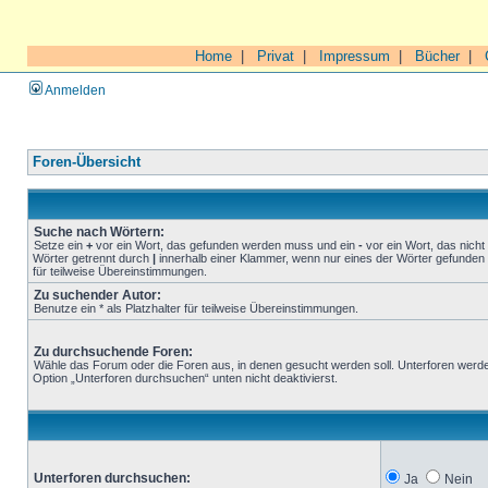
Home
|
Privat
|
Impressum
|
Bücher
|
Anmelden
Foren-Übersicht
Suche nach Wörtern:
Setze ein
+
vor ein Wort, das gefunden werden muss und ein
-
vor ein Wort, das nich
Wörter getrennt durch
|
innerhalb einer Klammer, wenn nur eines der Wörter gefunden 
für teilweise Übereinstimmungen.
Zu suchender Autor:
Benutze ein * als Platzhalter für teilweise Übereinstimmungen.
Zu durchsuchende Foren:
Wähle das Forum oder die Foren aus, in denen gesucht werden soll. Unterforen werde
Option „Unterforen durchsuchen“ unten nicht deaktivierst.
Unterforen durchsuchen:
Ja
Nein