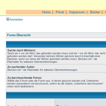
Home
|
Privat
|
Impressum
|
Bücher
|
Anmelden
Foren-Übersicht
Suche nach Wörtern:
Setze ein
+
vor ein Wort, das gefunden werden muss und ein
-
vor ein Wort, das nicht
gefunden werden darf. Verwende mehrere Wörter getrennt durch
|
innerhalb einer
Klammer, wenn nur eines der Wörter gefunden werden muss. Benutze ein * als
Platzhalter für teilweise Übereinstimmungen.
Zu suchender Autor:
Benutze ein * als Platzhalter für teilweise Übereinstimmungen.
Zu durchsuchende Foren:
Wähle das Forum oder die Foren aus, in denen gesucht werden soll. Unterforen
werden automatisch mit durchsucht, sofern du die Option „Unterforen durchsuchen“
unten nicht deaktivierst.