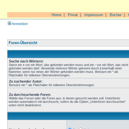
Home
|
Privat
|
Impressum
|
Bücher
|
Anmelden
Foren-Übersicht
Suche nach Wörtern:
Setze ein
+
vor ein Wort, das gefunden werden muss und ein
-
vor ein Wort, das nicht
gefunden werden darf. Verwende mehrere Wörter getrennt durch
|
innerhalb einer
Klammer, wenn nur eines der Wörter gefunden werden muss. Benutze ein * als
Platzhalter für teilweise Übereinstimmungen.
Zu suchender Autor:
Benutze ein * als Platzhalter für teilweise Übereinstimmungen.
Zu durchsuchende Foren:
Wähle das Forum oder die Foren aus, in denen gesucht werden soll. Unterforen
werden automatisch mit durchsucht, sofern du die Option „Unterforen durchsuchen“
unten nicht deaktivierst.