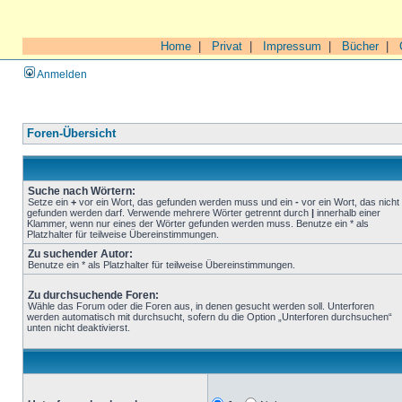
Home
|
Privat
|
Impressum
|
Bücher
|
Anmelden
Foren-Übersicht
Suche nach Wörtern:
Setze ein
+
vor ein Wort, das gefunden werden muss und ein
-
vor ein Wort, das nicht
gefunden werden darf. Verwende mehrere Wörter getrennt durch
|
innerhalb einer
Klammer, wenn nur eines der Wörter gefunden werden muss. Benutze ein * als
Platzhalter für teilweise Übereinstimmungen.
Zu suchender Autor:
Benutze ein * als Platzhalter für teilweise Übereinstimmungen.
Zu durchsuchende Foren:
Wähle das Forum oder die Foren aus, in denen gesucht werden soll. Unterforen
werden automatisch mit durchsucht, sofern du die Option „Unterforen durchsuchen“
unten nicht deaktivierst.