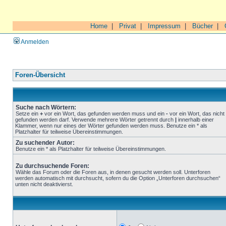
Home
|
Privat
|
Impressum
|
Bücher
|
Anmelden
Foren-Übersicht
Suche nach Wörtern:
Setze ein
+
vor ein Wort, das gefunden werden muss und ein
-
vor ein Wort, das nicht
gefunden werden darf. Verwende mehrere Wörter getrennt durch
|
innerhalb einer
Klammer, wenn nur eines der Wörter gefunden werden muss. Benutze ein * als
Platzhalter für teilweise Übereinstimmungen.
Zu suchender Autor:
Benutze ein * als Platzhalter für teilweise Übereinstimmungen.
Zu durchsuchende Foren:
Wähle das Forum oder die Foren aus, in denen gesucht werden soll. Unterforen
werden automatisch mit durchsucht, sofern du die Option „Unterforen durchsuchen“
unten nicht deaktivierst.