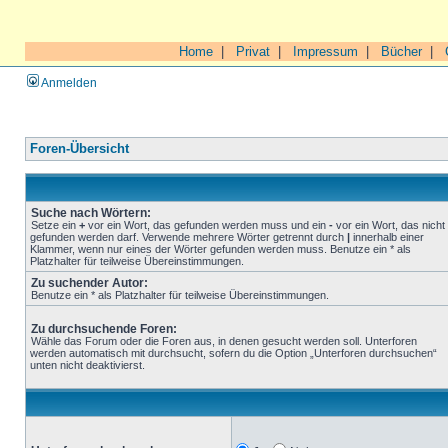
Home
|
Privat
|
Impressum
|
Bücher
|
Anmelden
Foren-Übersicht
Suche nach Wörtern:
Setze ein
+
vor ein Wort, das gefunden werden muss und ein
-
vor ein Wort, das nicht
gefunden werden darf. Verwende mehrere Wörter getrennt durch
|
innerhalb einer
Klammer, wenn nur eines der Wörter gefunden werden muss. Benutze ein * als
Platzhalter für teilweise Übereinstimmungen.
Zu suchender Autor:
Benutze ein * als Platzhalter für teilweise Übereinstimmungen.
Zu durchsuchende Foren:
Wähle das Forum oder die Foren aus, in denen gesucht werden soll. Unterforen
werden automatisch mit durchsucht, sofern du die Option „Unterforen durchsuchen“
unten nicht deaktivierst.