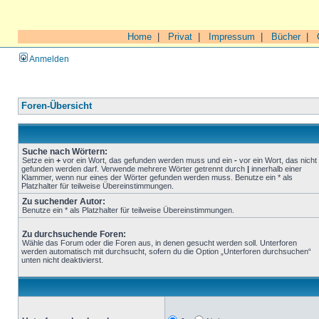
Home
|
Privat
|
Impressum
|
Bücher
|
Anmelden
Foren-Übersicht
Suche nach Wörtern:
Setze ein
+
vor ein Wort, das gefunden werden muss und ein
-
vor ein Wort, das nicht
gefunden werden darf. Verwende mehrere Wörter getrennt durch
|
innerhalb einer
Klammer, wenn nur eines der Wörter gefunden werden muss. Benutze ein * als
Platzhalter für teilweise Übereinstimmungen.
Zu suchender Autor:
Benutze ein * als Platzhalter für teilweise Übereinstimmungen.
Zu durchsuchende Foren:
Wähle das Forum oder die Foren aus, in denen gesucht werden soll. Unterforen
werden automatisch mit durchsucht, sofern du die Option „Unterforen durchsuchen“
unten nicht deaktivierst.