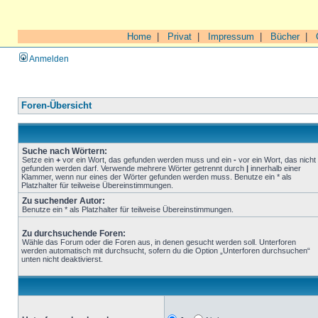
Home
|
Privat
|
Impressum
|
Bücher
|
Anmelden
Foren-Übersicht
Suche nach Wörtern:
Setze ein
+
vor ein Wort, das gefunden werden muss und ein
-
vor ein Wort, das nicht
gefunden werden darf. Verwende mehrere Wörter getrennt durch
|
innerhalb einer
Klammer, wenn nur eines der Wörter gefunden werden muss. Benutze ein * als
Platzhalter für teilweise Übereinstimmungen.
Zu suchender Autor:
Benutze ein * als Platzhalter für teilweise Übereinstimmungen.
Zu durchsuchende Foren:
Wähle das Forum oder die Foren aus, in denen gesucht werden soll. Unterforen
werden automatisch mit durchsucht, sofern du die Option „Unterforen durchsuchen“
unten nicht deaktivierst.