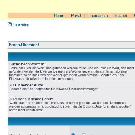
Home
|
Privat
|
Impressum
|
Bücher
|
Anmelden
Foren-Übersicht
Suche nach Wörtern:
Setze ein
+
vor ein Wort, das gefunden werden muss und ein
-
vor ein Wort, das nicht
gefunden werden darf. Verwende mehrere Wörter getrennt durch
|
innerhalb einer
Klammer, wenn nur eines der Wörter gefunden werden muss. Benutze ein * als
Platzhalter für teilweise Übereinstimmungen.
Zu suchender Autor:
Benutze ein * als Platzhalter für teilweise Übereinstimmungen.
Zu durchsuchende Foren:
Wähle das Forum oder die Foren aus, in denen gesucht werden soll. Unterforen
werden automatisch mit durchsucht, sofern du die Option „Unterforen durchsuchen“
unten nicht deaktivierst.