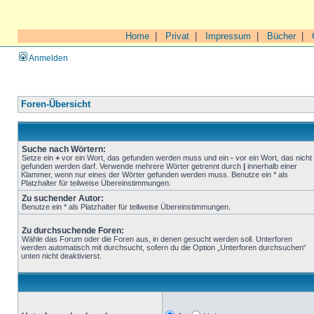
Home
|
Privat
|
Impressum
|
Bücher
|
Anmelden
Foren-Übersicht
Suche nach Wörtern:
Setze ein
+
vor ein Wort, das gefunden werden muss und ein
-
vor ein Wort, das nicht
gefunden werden darf. Verwende mehrere Wörter getrennt durch
|
innerhalb einer
Klammer, wenn nur eines der Wörter gefunden werden muss. Benutze ein * als
Platzhalter für teilweise Übereinstimmungen.
Zu suchender Autor:
Benutze ein * als Platzhalter für teilweise Übereinstimmungen.
Zu durchsuchende Foren:
Wähle das Forum oder die Foren aus, in denen gesucht werden soll. Unterforen
werden automatisch mit durchsucht, sofern du die Option „Unterforen durchsuchen“
unten nicht deaktivierst.