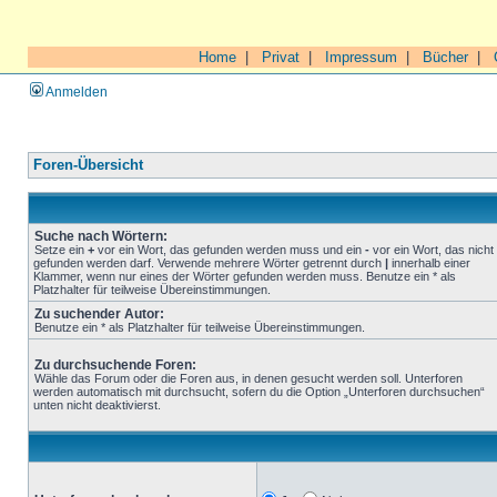
Home
|
Privat
|
Impressum
|
Bücher
|
Anmelden
Foren-Übersicht
Suche nach Wörtern:
Setze ein
+
vor ein Wort, das gefunden werden muss und ein
-
vor ein Wort, das nicht
gefunden werden darf. Verwende mehrere Wörter getrennt durch
|
innerhalb einer
Klammer, wenn nur eines der Wörter gefunden werden muss. Benutze ein * als
Platzhalter für teilweise Übereinstimmungen.
Zu suchender Autor:
Benutze ein * als Platzhalter für teilweise Übereinstimmungen.
Zu durchsuchende Foren:
Wähle das Forum oder die Foren aus, in denen gesucht werden soll. Unterforen
werden automatisch mit durchsucht, sofern du die Option „Unterforen durchsuchen“
unten nicht deaktivierst.