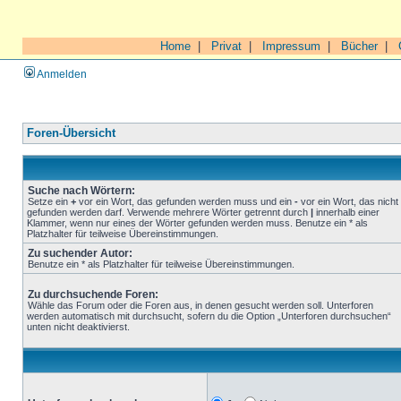
Home
|
Privat
|
Impressum
|
Bücher
|
Anmelden
Foren-Übersicht
Suche nach Wörtern:
Setze ein
+
vor ein Wort, das gefunden werden muss und ein
-
vor ein Wort, das nicht
gefunden werden darf. Verwende mehrere Wörter getrennt durch
|
innerhalb einer
Klammer, wenn nur eines der Wörter gefunden werden muss. Benutze ein * als
Platzhalter für teilweise Übereinstimmungen.
Zu suchender Autor:
Benutze ein * als Platzhalter für teilweise Übereinstimmungen.
Zu durchsuchende Foren:
Wähle das Forum oder die Foren aus, in denen gesucht werden soll. Unterforen
werden automatisch mit durchsucht, sofern du die Option „Unterforen durchsuchen“
unten nicht deaktivierst.