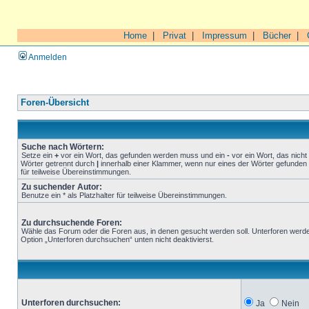
Home
|
Privat
|
Impressum
|
Bücher
|
Anmelden
Foren-Übersicht
Suche nach Wörtern:
Setze ein
+
vor ein Wort, das gefunden werden muss und ein
-
vor ein Wort, das nich
Wörter getrennt durch
|
innerhalb einer Klammer, wenn nur eines der Wörter gefunden 
für teilweise Übereinstimmungen.
Zu suchender Autor:
Benutze ein * als Platzhalter für teilweise Übereinstimmungen.
Zu durchsuchende Foren:
Wähle das Forum oder die Foren aus, in denen gesucht werden soll. Unterforen werde
Option „Unterforen durchsuchen“ unten nicht deaktivierst.
Unterforen durchsuchen:
Ja
Nein