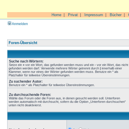
Home
|
Privat
|
Impressum
|
Bücher
|
Anmelden
Foren-Übersicht
Suche nach Wörtern:
Setze ein
+
vor ein Wort, das gefunden werden muss und ein
-
vor ein Wort, das nicht
gefunden werden darf. Verwende mehrere Wörter getrennt durch
|
innerhalb einer
Klammer, wenn nur eines der Wörter gefunden werden muss. Benutze ein * als
Platzhalter für teilweise Übereinstimmungen.
Zu suchender Autor:
Benutze ein * als Platzhalter für teilweise Übereinstimmungen.
Zu durchsuchende Foren:
Wähle das Forum oder die Foren aus, in denen gesucht werden soll. Unterforen
werden automatisch mit durchsucht, sofern du die Option „Unterforen durchsuchen“
unten nicht deaktivierst.