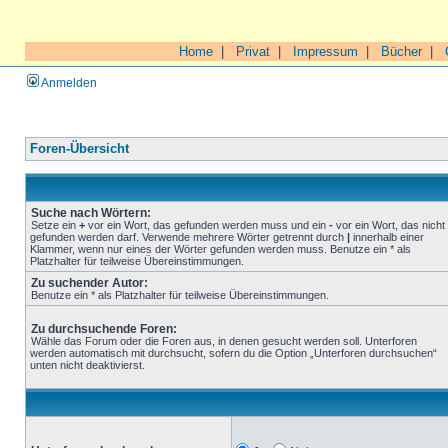
Home
|
Privat
|
Impressum
|
Bücher
|
Anmelden
Foren-Übersicht
Suche nach Wörtern:
Setze ein
+
vor ein Wort, das gefunden werden muss und ein
-
vor ein Wort, das nicht
gefunden werden darf. Verwende mehrere Wörter getrennt durch
|
innerhalb einer
Klammer, wenn nur eines der Wörter gefunden werden muss. Benutze ein * als
Platzhalter für teilweise Übereinstimmungen.
Zu suchender Autor:
Benutze ein * als Platzhalter für teilweise Übereinstimmungen.
Zu durchsuchende Foren:
Wähle das Forum oder die Foren aus, in denen gesucht werden soll. Unterforen
werden automatisch mit durchsucht, sofern du die Option „Unterforen durchsuchen“
unten nicht deaktivierst.