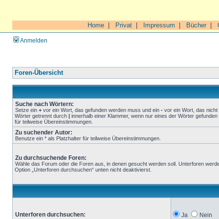
Home
|
Privat
|
Impressum
|
Bücher
|
Anmelden
Foren-Übersicht
Suche nach Wörtern:
Setze ein
+
vor ein Wort, das gefunden werden muss und ein
-
vor ein Wort, das nich
Wörter getrennt durch
|
innerhalb einer Klammer, wenn nur eines der Wörter gefunden 
für teilweise Übereinstimmungen.
Zu suchender Autor:
Benutze ein * als Platzhalter für teilweise Übereinstimmungen.
Zu durchsuchende Foren:
Wähle das Forum oder die Foren aus, in denen gesucht werden soll. Unterforen werde
Option „Unterforen durchsuchen“ unten nicht deaktivierst.
Unterforen durchsuchen:
Ja
Nein