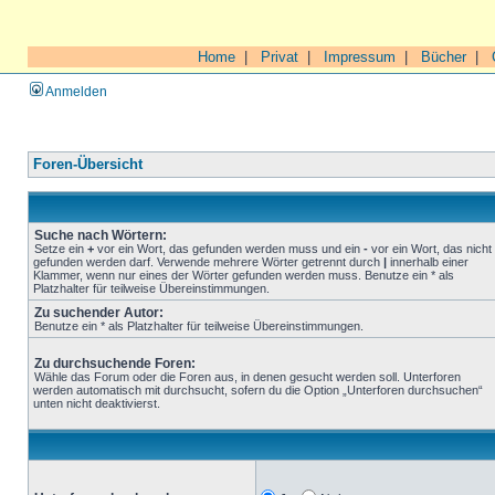
Home
|
Privat
|
Impressum
|
Bücher
|
Anmelden
Foren-Übersicht
Suche nach Wörtern:
Setze ein
+
vor ein Wort, das gefunden werden muss und ein
-
vor ein Wort, das nicht
gefunden werden darf. Verwende mehrere Wörter getrennt durch
|
innerhalb einer
Klammer, wenn nur eines der Wörter gefunden werden muss. Benutze ein * als
Platzhalter für teilweise Übereinstimmungen.
Zu suchender Autor:
Benutze ein * als Platzhalter für teilweise Übereinstimmungen.
Zu durchsuchende Foren:
Wähle das Forum oder die Foren aus, in denen gesucht werden soll. Unterforen
werden automatisch mit durchsucht, sofern du die Option „Unterforen durchsuchen“
unten nicht deaktivierst.