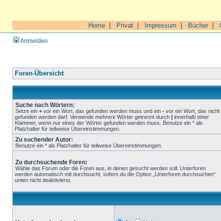
Home
|
Privat
|
Impressum
|
Bücher
|
Anmelden
Foren-Übersicht
Suche nach Wörtern:
Setze ein
+
vor ein Wort, das gefunden werden muss und ein
-
vor ein Wort, das nicht
gefunden werden darf. Verwende mehrere Wörter getrennt durch
|
innerhalb einer
Klammer, wenn nur eines der Wörter gefunden werden muss. Benutze ein * als
Platzhalter für teilweise Übereinstimmungen.
Zu suchender Autor:
Benutze ein * als Platzhalter für teilweise Übereinstimmungen.
Zu durchsuchende Foren:
Wähle das Forum oder die Foren aus, in denen gesucht werden soll. Unterforen
werden automatisch mit durchsucht, sofern du die Option „Unterforen durchsuchen“
unten nicht deaktivierst.