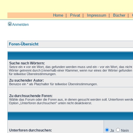
Home
|
Privat
|
Impressum
|
Bücher
|
Anmelden
Foren-Übersicht
Suche nach Wörtern:
Setze ein
+
vor ein Wort, das gefunden werden muss und ein
-
vor ein Wort, das nich
Wörter getrennt durch
|
innerhalb einer Klammer, wenn nur eines der Wörter gefunden 
für teilweise Übereinstimmungen.
Zu suchender Autor:
Benutze ein * als Platzhalter für teilweise Übereinstimmungen.
Zu durchsuchende Foren:
Wähle das Forum oder die Foren aus, in denen gesucht werden soll. Unterforen werde
Option „Unterforen durchsuchen“ unten nicht deaktivierst.
Unterforen durchsuchen:
Ja
Nein