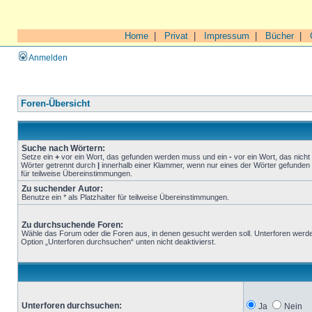
Home
|
Privat
|
Impressum
|
Bücher
|
Anmelden
Foren-Übersicht
Suche nach Wörtern:
Setze ein
+
vor ein Wort, das gefunden werden muss und ein
-
vor ein Wort, das nich
Wörter getrennt durch
|
innerhalb einer Klammer, wenn nur eines der Wörter gefunden 
für teilweise Übereinstimmungen.
Zu suchender Autor:
Benutze ein * als Platzhalter für teilweise Übereinstimmungen.
Zu durchsuchende Foren:
Wähle das Forum oder die Foren aus, in denen gesucht werden soll. Unterforen werde
Option „Unterforen durchsuchen“ unten nicht deaktivierst.
Unterforen durchsuchen:
Ja
Nein