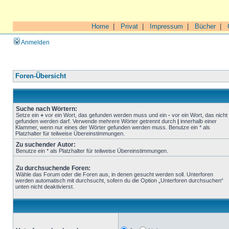
Home
|
Privat
|
Impressum
|
Bücher
|
Anmelden
Foren-Übersicht
Suche nach Wörtern:
Setze ein
+
vor ein Wort, das gefunden werden muss und ein
-
vor ein Wort, das nicht
gefunden werden darf. Verwende mehrere Wörter getrennt durch
|
innerhalb einer
Klammer, wenn nur eines der Wörter gefunden werden muss. Benutze ein * als
Platzhalter für teilweise Übereinstimmungen.
Zu suchender Autor:
Benutze ein * als Platzhalter für teilweise Übereinstimmungen.
Zu durchsuchende Foren:
Wähle das Forum oder die Foren aus, in denen gesucht werden soll. Unterforen
werden automatisch mit durchsucht, sofern du die Option „Unterforen durchsuchen“
unten nicht deaktivierst.