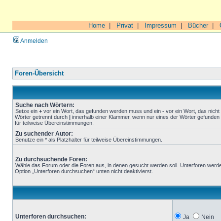
Home
|
Privat
|
Impressum
|
Bücher
|
Anmelden
Foren-Übersicht
Suche nach Wörtern:
Setze ein
+
vor ein Wort, das gefunden werden muss und ein
-
vor ein Wort, das nich
Wörter getrennt durch
|
innerhalb einer Klammer, wenn nur eines der Wörter gefunden 
für teilweise Übereinstimmungen.
Zu suchender Autor:
Benutze ein * als Platzhalter für teilweise Übereinstimmungen.
Zu durchsuchende Foren:
Wähle das Forum oder die Foren aus, in denen gesucht werden soll. Unterforen werde
Option „Unterforen durchsuchen“ unten nicht deaktivierst.
Unterforen durchsuchen:
Ja
Nein