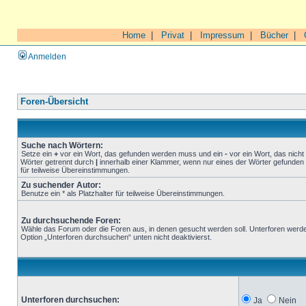
Home
|
Privat
|
Impressum
|
Bücher
|
Anmelden
Foren-Übersicht
Suche nach Wörtern:
Setze ein
+
vor ein Wort, das gefunden werden muss und ein
-
vor ein Wort, das nich
Wörter getrennt durch
|
innerhalb einer Klammer, wenn nur eines der Wörter gefunden 
für teilweise Übereinstimmungen.
Zu suchender Autor:
Benutze ein * als Platzhalter für teilweise Übereinstimmungen.
Zu durchsuchende Foren:
Wähle das Forum oder die Foren aus, in denen gesucht werden soll. Unterforen werde
Option „Unterforen durchsuchen“ unten nicht deaktivierst.
Unterforen durchsuchen:
Ja
Nein