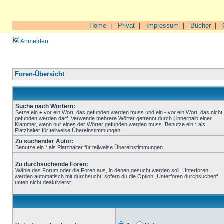
Home
|
Privat
|
Impressum
|
Bücher
|
Anmelden
Foren-Übersicht
Suche nach Wörtern:
Setze ein
+
vor ein Wort, das gefunden werden muss und ein
-
vor ein Wort, das nicht
gefunden werden darf. Verwende mehrere Wörter getrennt durch
|
innerhalb einer
Klammer, wenn nur eines der Wörter gefunden werden muss. Benutze ein * als
Platzhalter für teilweise Übereinstimmungen.
Zu suchender Autor:
Benutze ein * als Platzhalter für teilweise Übereinstimmungen.
Zu durchsuchende Foren:
Wähle das Forum oder die Foren aus, in denen gesucht werden soll. Unterforen
werden automatisch mit durchsucht, sofern du die Option „Unterforen durchsuchen“
unten nicht deaktivierst.