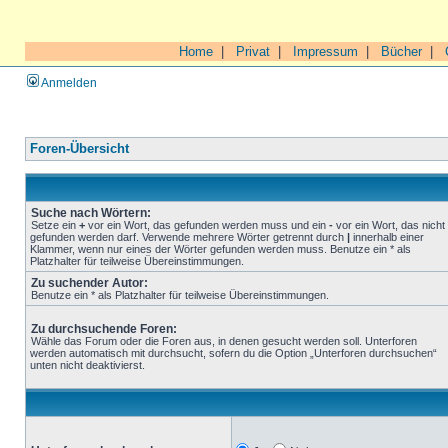
Home
|
Privat
|
Impressum
|
Bücher
|
Anmelden
Foren-Übersicht
Suche nach Wörtern:
Setze ein
+
vor ein Wort, das gefunden werden muss und ein
-
vor ein Wort, das nicht
gefunden werden darf. Verwende mehrere Wörter getrennt durch
|
innerhalb einer
Klammer, wenn nur eines der Wörter gefunden werden muss. Benutze ein * als
Platzhalter für teilweise Übereinstimmungen.
Zu suchender Autor:
Benutze ein * als Platzhalter für teilweise Übereinstimmungen.
Zu durchsuchende Foren:
Wähle das Forum oder die Foren aus, in denen gesucht werden soll. Unterforen
werden automatisch mit durchsucht, sofern du die Option „Unterforen durchsuchen“
unten nicht deaktivierst.