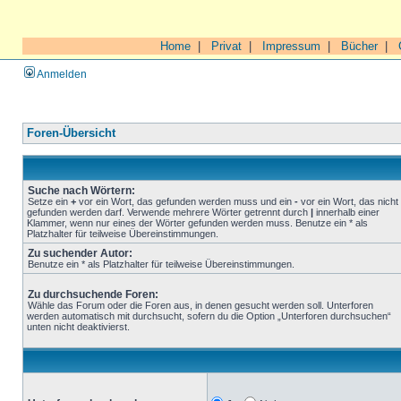
Home
|
Privat
|
Impressum
|
Bücher
|
Anmelden
Foren-Übersicht
Suche nach Wörtern:
Setze ein
+
vor ein Wort, das gefunden werden muss und ein
-
vor ein Wort, das nicht
gefunden werden darf. Verwende mehrere Wörter getrennt durch
|
innerhalb einer
Klammer, wenn nur eines der Wörter gefunden werden muss. Benutze ein * als
Platzhalter für teilweise Übereinstimmungen.
Zu suchender Autor:
Benutze ein * als Platzhalter für teilweise Übereinstimmungen.
Zu durchsuchende Foren:
Wähle das Forum oder die Foren aus, in denen gesucht werden soll. Unterforen
werden automatisch mit durchsucht, sofern du die Option „Unterforen durchsuchen“
unten nicht deaktivierst.