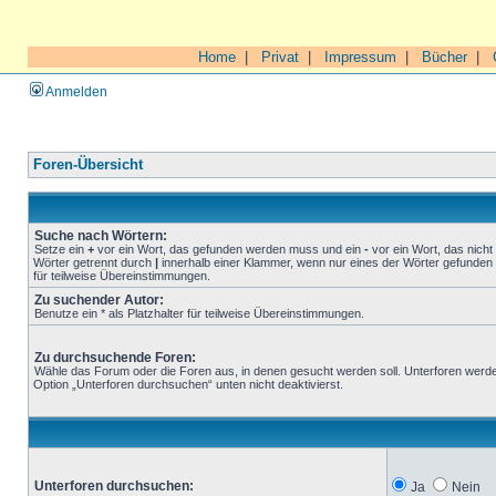
Home
|
Privat
|
Impressum
|
Bücher
|
Anmelden
Foren-Übersicht
Suche nach Wörtern:
Setze ein
+
vor ein Wort, das gefunden werden muss und ein
-
vor ein Wort, das nich
Wörter getrennt durch
|
innerhalb einer Klammer, wenn nur eines der Wörter gefunden 
für teilweise Übereinstimmungen.
Zu suchender Autor:
Benutze ein * als Platzhalter für teilweise Übereinstimmungen.
Zu durchsuchende Foren:
Wähle das Forum oder die Foren aus, in denen gesucht werden soll. Unterforen werde
Option „Unterforen durchsuchen“ unten nicht deaktivierst.
Unterforen durchsuchen:
Ja
Nein