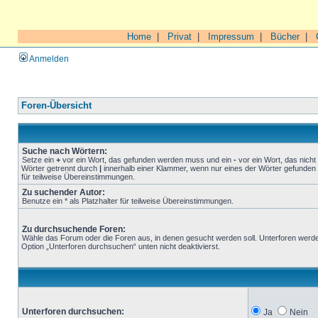
Home
|
Privat
|
Impressum
|
Bücher
|
Anmelden
Foren-Übersicht
Suche nach Wörtern:
Setze ein
+
vor ein Wort, das gefunden werden muss und ein
-
vor ein Wort, das nich
Wörter getrennt durch
|
innerhalb einer Klammer, wenn nur eines der Wörter gefunden 
für teilweise Übereinstimmungen.
Zu suchender Autor:
Benutze ein * als Platzhalter für teilweise Übereinstimmungen.
Zu durchsuchende Foren:
Wähle das Forum oder die Foren aus, in denen gesucht werden soll. Unterforen werde
Option „Unterforen durchsuchen“ unten nicht deaktivierst.
Unterforen durchsuchen:
Ja
Nein