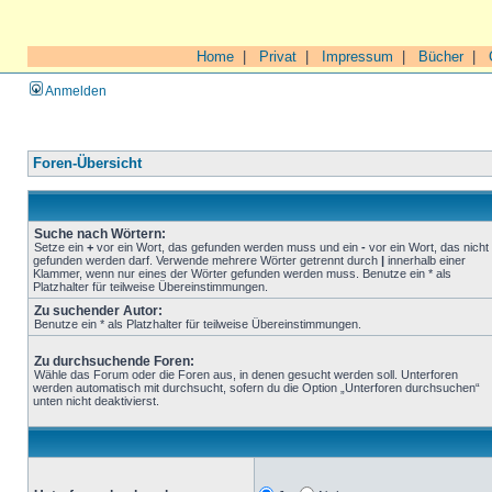
Home
|
Privat
|
Impressum
|
Bücher
|
Anmelden
Foren-Übersicht
Suche nach Wörtern:
Setze ein
+
vor ein Wort, das gefunden werden muss und ein
-
vor ein Wort, das nicht
gefunden werden darf. Verwende mehrere Wörter getrennt durch
|
innerhalb einer
Klammer, wenn nur eines der Wörter gefunden werden muss. Benutze ein * als
Platzhalter für teilweise Übereinstimmungen.
Zu suchender Autor:
Benutze ein * als Platzhalter für teilweise Übereinstimmungen.
Zu durchsuchende Foren:
Wähle das Forum oder die Foren aus, in denen gesucht werden soll. Unterforen
werden automatisch mit durchsucht, sofern du die Option „Unterforen durchsuchen“
unten nicht deaktivierst.