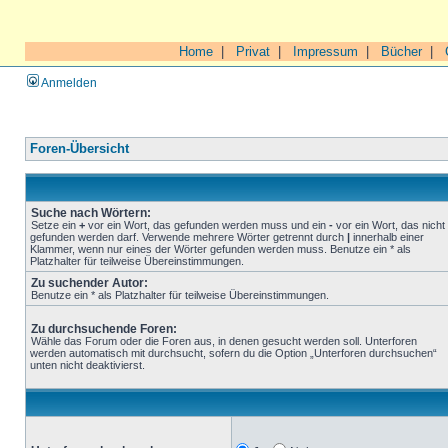
Home
|
Privat
|
Impressum
|
Bücher
|
Anmelden
Foren-Übersicht
Suche nach Wörtern:
Setze ein
+
vor ein Wort, das gefunden werden muss und ein
-
vor ein Wort, das nicht
gefunden werden darf. Verwende mehrere Wörter getrennt durch
|
innerhalb einer
Klammer, wenn nur eines der Wörter gefunden werden muss. Benutze ein * als
Platzhalter für teilweise Übereinstimmungen.
Zu suchender Autor:
Benutze ein * als Platzhalter für teilweise Übereinstimmungen.
Zu durchsuchende Foren:
Wähle das Forum oder die Foren aus, in denen gesucht werden soll. Unterforen
werden automatisch mit durchsucht, sofern du die Option „Unterforen durchsuchen“
unten nicht deaktivierst.