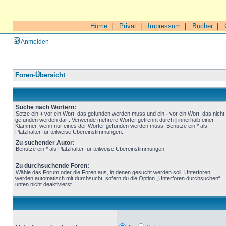
Home
|
Privat
|
Impressum
|
Bücher
|
Anmelden
Foren-Übersicht
Suche nach Wörtern:
Setze ein
+
vor ein Wort, das gefunden werden muss und ein
-
vor ein Wort, das nicht
gefunden werden darf. Verwende mehrere Wörter getrennt durch
|
innerhalb einer
Klammer, wenn nur eines der Wörter gefunden werden muss. Benutze ein * als
Platzhalter für teilweise Übereinstimmungen.
Zu suchender Autor:
Benutze ein * als Platzhalter für teilweise Übereinstimmungen.
Zu durchsuchende Foren:
Wähle das Forum oder die Foren aus, in denen gesucht werden soll. Unterforen
werden automatisch mit durchsucht, sofern du die Option „Unterforen durchsuchen“
unten nicht deaktivierst.