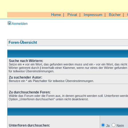
Home
|
Privat
|
Impressum
|
Bücher
|
Anmelden
Foren-Übersicht
Suche nach Wörtern:
Setze ein
+
vor ein Wort, das gefunden werden muss und ein
-
vor ein Wort, das nich
Wörter getrennt durch
|
innerhalb einer Klammer, wenn nur eines der Wörter gefunden 
für teilweise Übereinstimmungen.
Zu suchender Autor:
Benutze ein * als Platzhalter für teilweise Übereinstimmungen.
Zu durchsuchende Foren:
Wähle das Forum oder die Foren aus, in denen gesucht werden soll. Unterforen werde
Option „Unterforen durchsuchen“ unten nicht deaktivierst.
Unterforen durchsuchen:
Ja
Nein