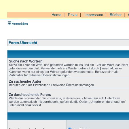
Home
|
Privat
|
Impressum
|
Bücher
|
Anmelden
Foren-Übersicht
Suche nach Wörtern:
Setze ein
+
vor ein Wort, das gefunden werden muss und ein
-
vor ein Wort, das nicht
gefunden werden darf. Verwende mehrere Wörter getrennt durch
|
innerhalb einer
Klammer, wenn nur eines der Wörter gefunden werden muss. Benutze ein * als
Platzhalter für teilweise Übereinstimmungen.
Zu suchender Autor:
Benutze ein * als Platzhalter für teilweise Übereinstimmungen.
Zu durchsuchende Foren:
Wähle das Forum oder die Foren aus, in denen gesucht werden soll. Unterforen
werden automatisch mit durchsucht, sofern du die Option „Unterforen durchsuchen“
unten nicht deaktivierst.