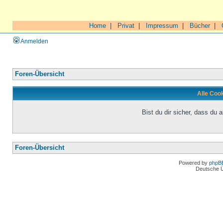
Home
|
Privat
|
Impressum
|
Bücher
|
Anmelden
Foren-Übersicht
Alle Coo
Bist du dir sicher, dass du
Foren-Übersicht
Powered by
phpB
Deutsche 