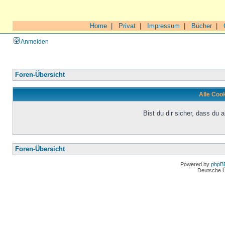
Home
|
Privat
|
Impressum
|
Bücher
|
Anmelden
Foren-Übersicht
Alle Coo
Bist du dir sicher, dass du
Foren-Übersicht
Powered by
phpB
Deutsche 