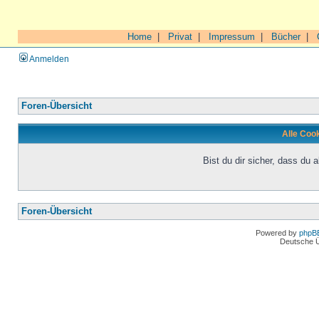
Home
|
Privat
|
Impressum
|
Bücher
|
Anmelden
Foren-Übersicht
Alle Coo
Bist du dir sicher, dass du
Foren-Übersicht
Powered by
phpB
Deutsche 