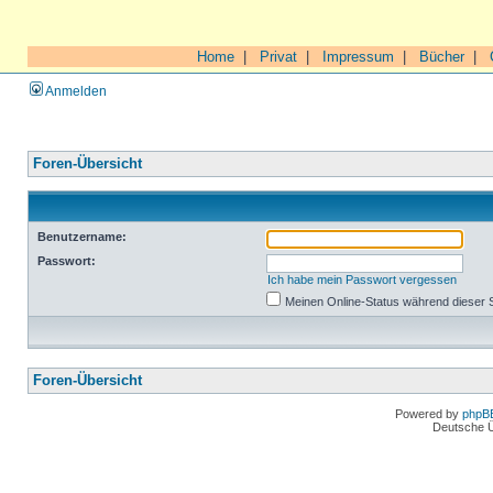
Home
|
Privat
|
Impressum
|
Bücher
|
Anmelden
Foren-Übersicht
Benutzername:
Passwort:
Ich habe mein Passwort vergessen
Meinen Online-Status während dieser 
Foren-Übersicht
Powered by
phpB
Deutsche 