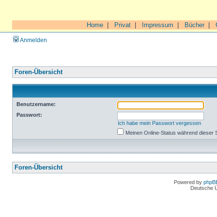
Home
|
Privat
|
Impressum
|
Bücher
|
Anmelden
Foren-Übersicht
Benutzername:
Passwort:
Ich habe mein Passwort vergessen
Meinen Online-Status während dieser 
Foren-Übersicht
Powered by
phpB
Deutsche 