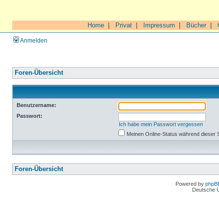
Home
|
Privat
|
Impressum
|
Bücher
|
Anmelden
Foren-Übersicht
Benutzername:
Passwort:
Ich habe mein Passwort vergessen
Meinen Online-Status während dieser 
Foren-Übersicht
Powered by
phpB
Deutsche 