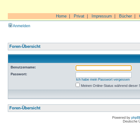
Home
|
Privat
|
Impressum
|
Bücher
|
Anmelden
Foren-Übersicht
Benutzername:
Passwort:
Ich habe mein Passwort vergessen
Meinen Online-Status während dieser 
Foren-Übersicht
Powered by
phpB
Deutsche 