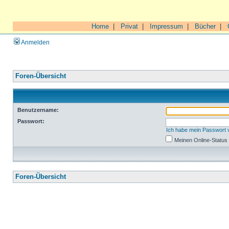
Home
|
Privat
|
Impressum
|
Bücher
|
Anmelden
Foren-Übersicht
Benutzername:
Passwort:
Ich habe mein Passwort
Meinen Online-Status
Foren-Übersicht