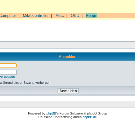
Computer
|
Mikrocontroller
|
Misc
|
OBD
|
Forum
Anmelden
 vergessen
 während dieser Sitzung verbergen
Powered by
phpBB
® Forum Software © phpBB Group
Deutsche Übersetzung durch
phpBB.de