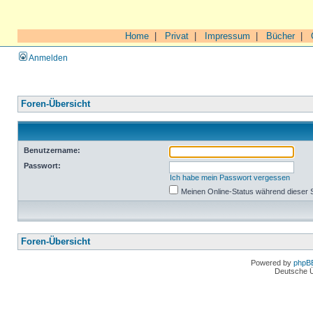
Home
|
Privat
|
Impressum
|
Bücher
|
Anmelden
Foren-Übersicht
Benutzername:
Passwort:
Ich habe mein Passwort vergessen
Meinen Online-Status während dieser 
Foren-Übersicht
Powered by
phpB
Deutsche 