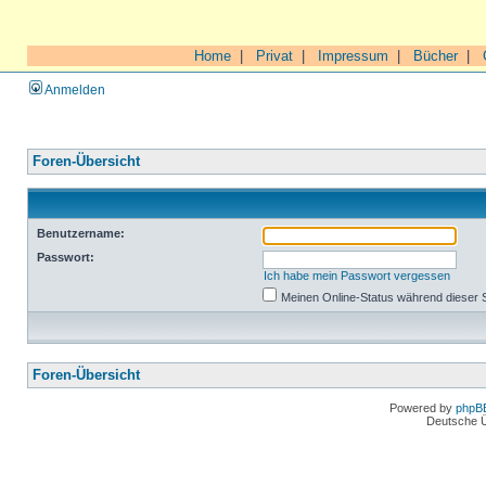
Home
|
Privat
|
Impressum
|
Bücher
|
Anmelden
Foren-Übersicht
Benutzername:
Passwort:
Ich habe mein Passwort vergessen
Meinen Online-Status während dieser 
Foren-Übersicht
Powered by
phpB
Deutsche 