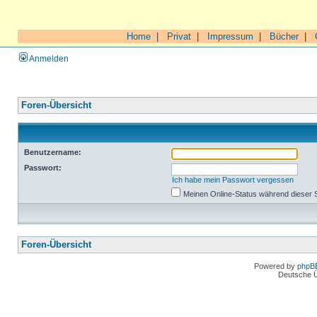
Home
|
Privat
|
Impressum
|
Bücher
|
Anmelden
Foren-Übersicht
Benutzername:
Passwort:
Ich habe mein Passwort vergessen
Meinen Online-Status während dieser 
Foren-Übersicht
Powered by
phpB
Deutsche 