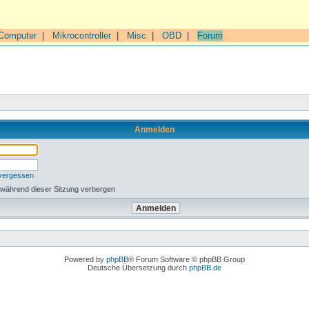
Computer
|
Mikrocontroller
|
Misc
|
OBD
|
Forum
Anmelden
 vergessen
 während dieser Sitzung verbergen
Powered by
phpBB
® Forum Software © phpBB Group
Deutsche Übersetzung durch
phpBB.de