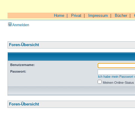
Home
|
Privat
|
Impressum
|
Bücher
|
Anmelden
Foren-Übersicht
Benutzername:
Passwort:
Ich habe mein Passwort
Meinen Online-Status
Foren-Übersicht